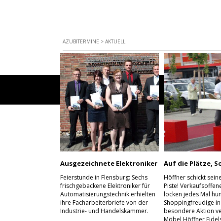
AZUBITERMINE
>
AKTUELL
Ausgezeichnete Elektroniker
Auf die Plätze, So
Feierstunde in Flensburg: Sechs
Höffner schickt sein
frischgebackene Elektroniker für
Piste! Verkaufsoffe
Automatisierungstechnik erhielten
locken jedes Mal hu
ihre Facharbeiterbriefe von der
Shoppingfreudige in 
Industrie- und Handelskammer.
besondere Aktion ve
Möbel Höffner Eidel