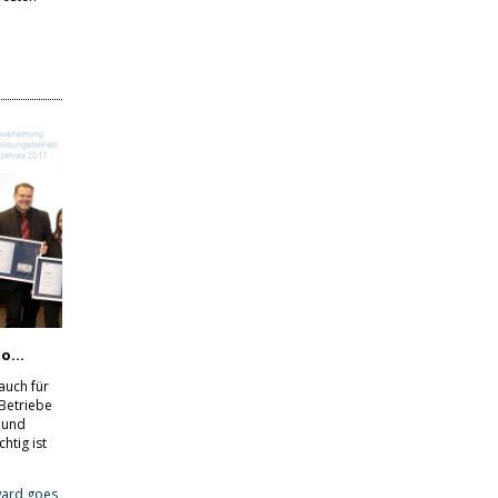
o...
auch für
Betriebe
 und
htig ist
ward goes