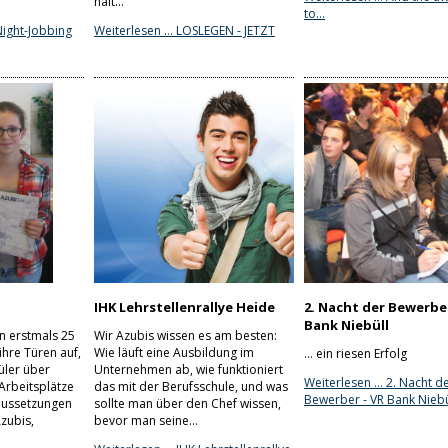
hält...
to...
Night-Jobbing
Weiterlesen …
LOSLEGEN - JETZT
IHK Lehrstellenrallye Heide
2. Nacht der Bewerber
Bank Niebüll
n erstmals 25
Wir Azubis wissen es am besten:
hre Türen auf,
Wie läuft eine Ausbildung im
... ein riesen Erfolg
üler über
Unternehmen ab, wie funktioniert
Weiterlesen …
2. Nacht d
Arbeitsplätze
das mit der Berufsschule, und was
Bewerber - VR Bank Niebü
aussetzungen
sollte man über den Chef wissen,
Azubis,
bevor man seine…