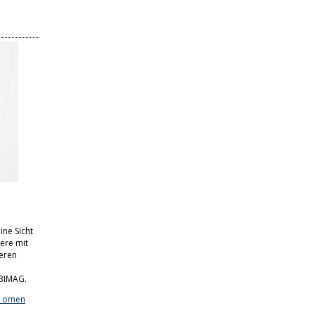
ine Sicht
iere mit
eren
BIMAG.
t omen