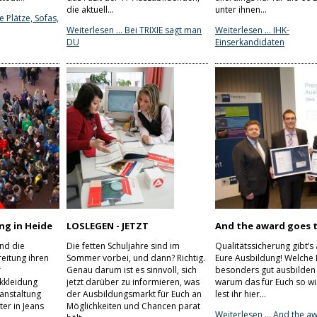
die aktuell…
unter ihnen...
e Plätze, Sofas,
Weiterlesen …
Bei TRIXIE sagt man
Weiterlesen …
IHK-
DU
Einserkandidaten
ng in Heide
LOSLEGEN - JETZT
And the award goes t
nd die
Die fetten Schuljahre sind im
Qualitätssicherung gibt’s 
eitung ihren
Sommer vorbei, und dann? Richtig.
Eure Ausbildung! Welche 
r
Genau darum ist es sinnvoll, sich
besonders gut ausbilden
kkleidung
jetzt darüber zu informieren, was
warum das für Euch so wic
anstaltung
der Ausbildungsmarkt für Euch an
lest ihr hier...
ter in Jeans
Möglichkeiten und Chancen parat
Weiterlesen …
And the a