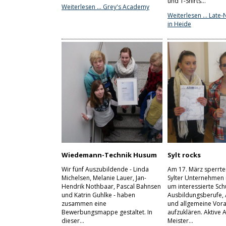
und T-Shirts…
Weiterlesen …
Grey's Academy
Weiterlesen …
Late-
in Heide
Wiedemann-Technik Husum
Sylt rocks
Wir fünf Auszubildende - Linda
Am 17. März sperrte
Michelsen, Melanie Lauer, Jan-
Sylter Unternehmen i
Hendrik Nothbaar, Pascal Bahnsen
um interessierte Sch
und Katrin Guhlke - haben
Ausbildungsberufe, 
zusammen eine
und allgemeine Vor
Bewerbungsmappe gestaltet. In
aufzuklären. Aktive 
dieser…
Meister…