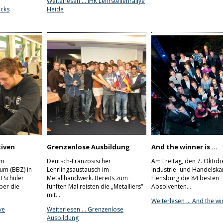
Weiterlesen …
IHK Lehrstellenrallye
ocks
Heide
tiven
Grenzenlose Ausbildung
And the winner is …
am
Deutsch-Französischer
Am Freitag, den 7. Oktobe
um (BBZ) in
Lehrlingsaustausch im
Industrie- und Handelsk
0 Schüler
Metallhandwerk. Bereits zum
Flensburg die 84 besten
ber die
fünften Mal reisten die „Metalliers“
Absolventen…
mit…
Weiterlesen …
And the wi
ve
Weiterlesen …
Grenzenlose
Ausbildung