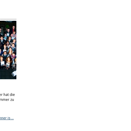
r hat die
ammer zu
nner is …