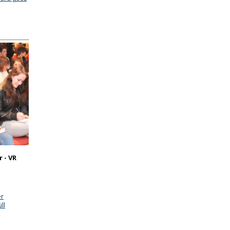
 - VR
er
ll