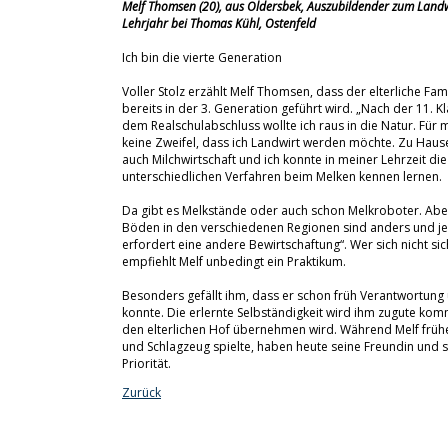
Melf Thomsen (20), aus Oldersbek, Auszubildender zum Landw
Lehrjahr bei Thomas Kühl, Ostenfeld
Ich bin die vierte Generation
Voller Stolz erzählt Melf Thomsen, dass der elterliche Fam
bereits in der 3. Generation geführt wird. „Nach der 11. K
dem Realschulabschluss wollte ich raus in die Natur. Für 
keine Zweifel, dass ich Landwirt werden möchte. Zu Haus
auch Milchwirtschaft und ich konnte in meiner Lehrzeit die
unterschiedlichen Verfahren beim Melken kennen lernen.
Da gibt es Melkstände oder auch schon Melkroboter. Abe
Böden in den verschiedenen Regionen sind anders und j
erfordert eine andere Bewirtschaftung“. Wer sich nicht sic
empfiehlt Melf unbedingt ein Praktikum.
Besonders gefällt ihm, dass er schon früh Verantwortun
konnte. Die erlernte Selbständigkeit wird ihm zugute ko
den elterlichen Hof übernehmen wird. Während Melf frühe
und Schlagzeug spielte, haben heute seine Freundin und 
Priorität.
Zurück