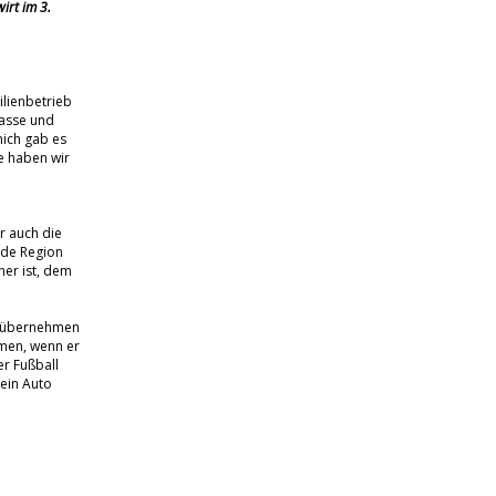
irt im 3.
ilienbetrieb
lasse und
mich gab es
e haben wir
r auch die
ede Region
her ist, dem
g übernehmen
mmen, wenn er
r Fußball
sein Auto